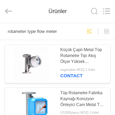
Vacorda
Instruments
Manufacturing
Ürünler
Co.,
Ltd.
All
Rights
Reserved.
EV
rotameter type flow meter
ÜRÜN:%
Küçük Çaplı Metal Tüp
S
Rotametre Tipi Akış
Ölçer Yüksek
HAKKIMIZDA
Güvenilirlik
negotiable MOQ:1 Adet
CONTACT
FABRIKA
TURU
Tüp Rotametre Fabrika
Kaynağı Korozyon
Önleyici Cam Metal Tüp
KALITE
Rotametre Akış Ölçer
US300/piece MOQ:1 Adet