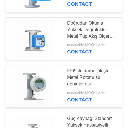
KONTROL
CONTACT
BIZIMLE
Doğrudan Okuma
ILETIŞIME
Yüksek Doğruluklu
Metal Tüp Akış Ölçer
GEÇIN
Rotametre Akış Ölçer
negotiable MOQ:1 Adet
CONTACT
BIR
TEKLIF
IP65 ile darbe çıkışlı
ISTEĞI
Metal Rotorlu su
debimetresi
SITE
negotiable MOQ:1 Adet
CONTACT
HARITASI
Güç Kaynağı Standart
PRIVACY
Yüksek Hassasiyetli